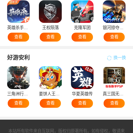
英雄杀手机版
王权陨落
克隆军团
银河掠夺者2国际版
查看
查看
查看
查看
好游安利
换一换
三角洲行动手机版
姜饼人王国国际服
华夏英雄传
真三国无双5
查看
查看
查看
查看
本站所有软件来自互联网，版权归原著所有。如有侵权，敬请来