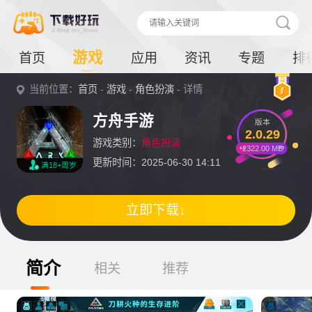
游戏
首页
应用
资讯
专题
排
当前位置：
首页
-
游戏
-
角色扮演
- 详情
方舟手游
版本
2.0.29
游戏类别：
角色扮演
2322.00 MB
更新时间：2025-06-30 14:11
满18+周岁
立即下载↓
简介
相关
推荐