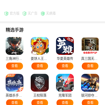
官方版
无广告
无病毒
精选手游
三角洲行动手机版
姜饼人王国国际服
华夏英雄传
真三国无双5
查看
查看
查看
查看
英雄杀手机版
王权陨落
克隆军团
银河掠夺者2国际版
查看
查看
查看
查看