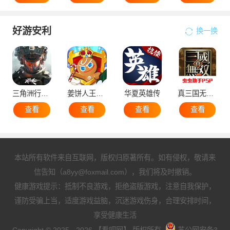
好游安利
换一换
三角洲行动手机版
姜饼人王国国际服
华夏英雄传
真三国无双5
查看
查看
查看
查看
本站所有软件来自互联网，版权归原著所有。如有侵权，敬请来
信告知（a8yy@foxmail.com），我们将及时撤销。
健康游戏提示：抵制不良游戏，拒绝盗版游戏，注意自我保护，
谨防受骗上当，适度游戏益脑，沉迷游戏伤身，合理安排时间，
享受健康生活