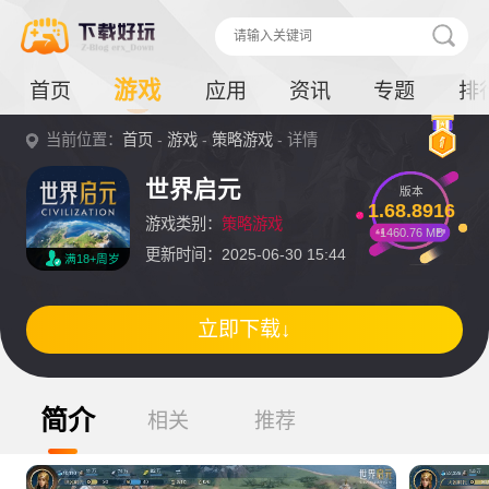
游戏
首页
应用
资讯
专题
排
当前位置：
首页
-
游戏
-
策略游戏
- 详情
世界启元
版本
1.68.8916
游戏类别：
策略游戏
1460.76 MB
更新时间：2025-06-30 15:44
满18+周岁
立即下载↓
简介
相关
推荐