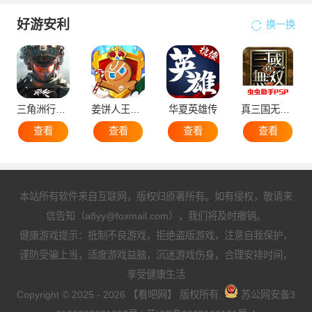
好游安利
换一换
三角洲行动手机版
姜饼人王国国际服
华夏英雄传
真三国无双5
查看
查看
查看
查看
本站所有软件来自互联网，版权归原著所有。如有侵权，敬请来
信告知（a8yy@foxmail.com），我们将及时撤销。
健康游戏提示：抵制不良游戏，拒绝盗版游戏，注意自我保护，
谨防受骗上当，适度游戏益脑，沉迷游戏伤身，合理安排时间，
享受健康生活
Copyright © 2025 - 2026 【看吧网】 版权所有.
苏公网安备3