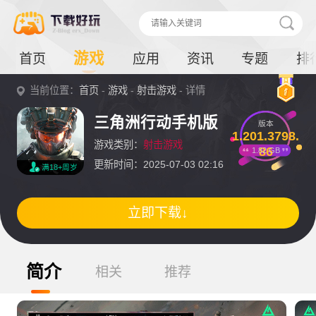
游戏
首页
应用
资讯
专题
排
当前位置：
首页
-
游戏
-
射击游戏
- 详情
三角洲行动手机版
版本
1.201.3798.
游戏类别：
射击游戏
86
1.82 GB
更新时间：2025-07-03 02:16
满18+周岁
立即下载↓
简介
相关
推荐