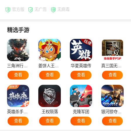
官方版
无广告
无病毒
精选手游
三角洲行动手机版
姜饼人王国国际服
华夏英雄传
真三国无双5
查看
查看
查看
查看
英雄杀手机版
王权陨落
克隆军团
银河掠夺者2国际版
查看
查看
查看
查看