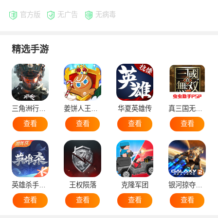
官方版
无广告
无病毒
精选手游
三角洲行动手机版
姜饼人王国国际服
华夏英雄传
真三国无双5
查看
查看
查看
查看
英雄杀手机版
王权陨落
克隆军团
银河掠夺者2国际版
查看
查看
查看
查看