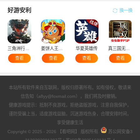
好游安利
换一换
三角洲行动手机版
姜饼人王国国际服
华夏英雄传
真三国无双5
查看
查看
查看
查看
本站所有软件来自互联网，版权归原著所有。如有侵权，敬请来
信告知（a8yy@foxmail.com），我们将及时撤销。
健康游戏提示：抵制不良游戏，拒绝盗版游戏，注意自我保护，
谨防受骗上当，适度游戏益脑，沉迷游戏伤身，合理安排时间，
享受健康生活
Copyright © 2025 - 2026 【看吧网】 版权所有.
苏公网安备3