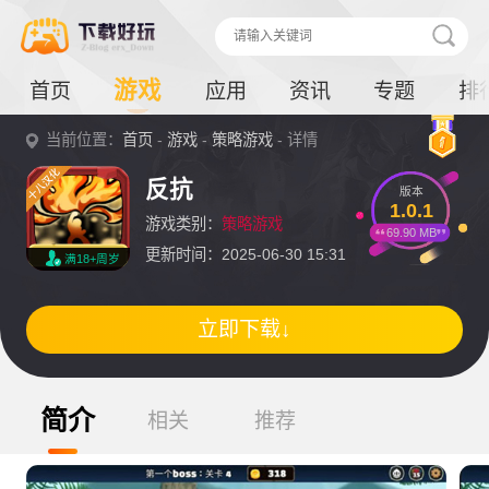
游戏
首页
应用
资讯
专题
排
当前位置：
首页
-
游戏
-
策略游戏
- 详情
反抗
版本
1.0.1
游戏类别：
策略游戏
69.90 MB
更新时间：2025-06-30 15:31
满18+周岁
立即下载↓
简介
相关
推荐