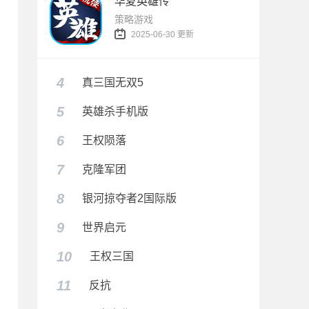
华夏英雄传
策略游戏
2025-06-30 更新
4
真三国无双5
5
英雄杀手机版
6
王权陨落
7
克隆军团
8
银河掠夺者2国际版
9
世界启元
10
王权三国
11
反抗