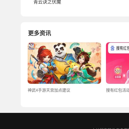
青云诀之伏魔
更多资讯
神武4手游天宫加点建议
搜有红包活