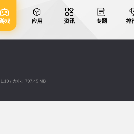
游戏
应用
资讯
专题
排
.19 / 大小：797.45 MB