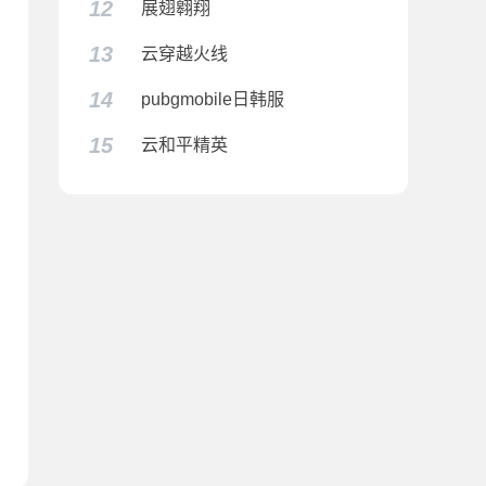
12
展翅翱翔
13
云穿越火线
14
pubgmobile日韩服
15
云和平精英